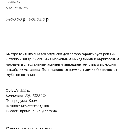
EverlineSpa
8028116040477
5400,00
9000,00
р.
р.
ДОБАВИТЬ В КОРЗИНУ
Быстро впитывающаяся эмульсия для загара гарантирует ровный
и стойкий загар. Обогащена морковным, миндальным и абрикосовым
маслами и специальным активным ингредиентом, стимулирующим
выработку меланина. Подготавливает кожу к загару и обеспечивает
глубокое питание.
ОБЪЕМ:
200 мл
Коллекция: SUN-KISSED
Тип продукта: Крем
Назначение: SPF средства
Область применения: Для тела