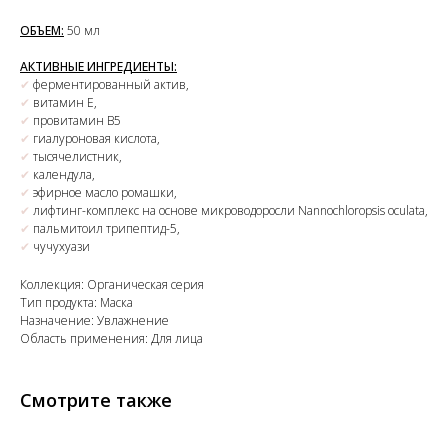
ОБЪЕМ:
50 мл
АКТИВНЫЕ ИНГРЕДИЕНТЫ:
✔
ферментированный актив,
✔
витамин Е,
✔
провитамин В5
✔
гиалуроновая кислота,
✔
тысячелистник,
✔
календула,
✔
эфирное масло ромашки,
✔
лифтинг-комплекс на основе микроводоросли Nannochloropsis oculata,
✔
пальмитоил трипептид-5,
✔
чучухуази
Коллекция: Органическая серия
Тип продукта: Маска
Назначение: Увлажнение
Область применения: Для лица
Смотрите также