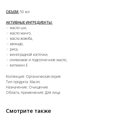
ОБЪЕМ:
50 мл
АКТИВНЫЕ ИНГРЕДИЕНТЫ:
✔
масло ши,
✔
масло манго,
✔
масла жожоба,
✔
авокадо,
✔
риса,
✔
виноградной косточки,
✔
оливковое и подсолнечное масло,
✔
витамин Е
Коллекция: Органическая серия
Тип продукта: Масло
Назначение: Очищение
Область применения: Для лица
Смотрите также